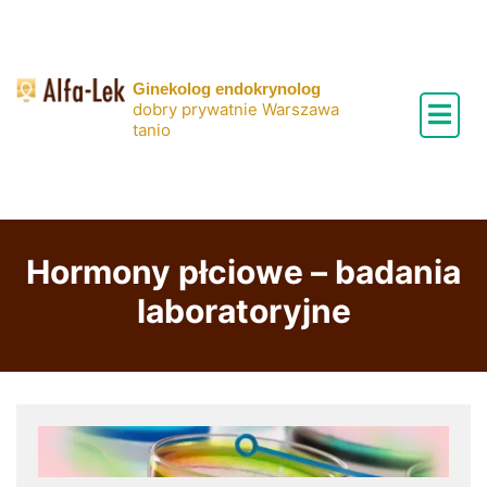
Skip
to
content
Ginekolog endokrynolog
dobry prywatnie Warszawa
tanio
Hormony płciowe – badania
laboratoryjne