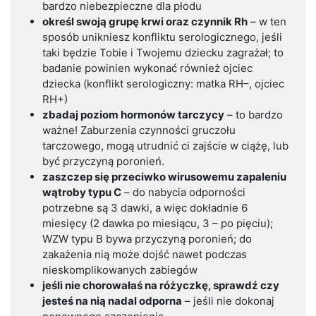
bardzo niebezpieczne dla płodu
określ swoją grupę krwi oraz czynnik Rh
– w ten
sposób unikniesz konfliktu serologicznego, jeśli
taki będzie Tobie i Twojemu dziecku zagrażał; to
badanie powinien wykonać również ojciec
dziecka (konflikt serologiczny: matka RH–, ojciec
RH+)
zbadaj poziom hormonów tarczycy
– to bardzo
ważne! Zaburzenia czynności gruczołu
tarczowego, mogą utrudnić ci zajście w ciążę, lub
być przyczyną poronień.
zaszczep się przeciwko wirusowemu zapaleniu
wątroby typu C
– do nabycia odporności
potrzebne są 3 dawki, a więc dokładnie 6
miesięcy (2 dawka po miesiącu, 3 – po pięciu);
WZW typu B bywa przyczyną poronień; do
zakażenia nią może dojść nawet podczas
nieskomplikowanych zabiegów
jeśli nie chorowałaś na różyczkę, sprawdź czy
jesteś na nią nadal odporna
– jeśli nie dokonaj