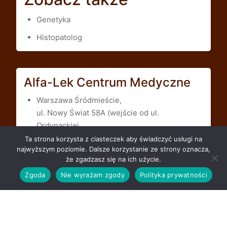
Genetyka
Histopatolog
Alfa-Lek Centrum Medyczne
Warszawa Śródmieście,
ul. Nowy Świat 58A (wejście od ul.
Ordynackiej
Ta strona korzysta z ciasteczek aby świadczyć usługi na
Do Centrum Medycznego Alfa-Lek szybko
najwyższym poziomie. Dalsze korzystanie ze strony oznacza,
dojedziesz z każdej dzielnicy Warszawy -
że zgadzasz się na ich użycie.
Bemowo, Białołęka, Bielany, Mokotów, Muranów,
Zgoda
Nie wyrażam zgody
Polityka prywatności
Ochota, Powiśle, Praga, Rembertów, Targówek,
Ursus, Ursynów, Wawer, Wesoła, Wilanów,
Włochy, Wola, Żoliborz.