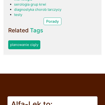
serologia grup krwi
diagnostyka chorob tarczycy
testy
Porady
Related
Tags
planowanie ciąży
Alfa-Lek to: