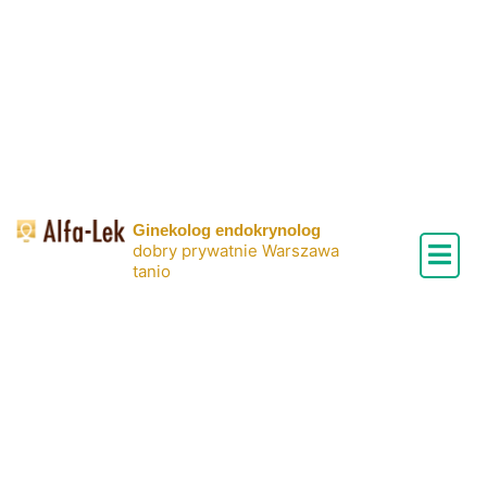
Skip
to
content
Ginekolog endokrynolog
dobry prywatnie Warszawa
tanio