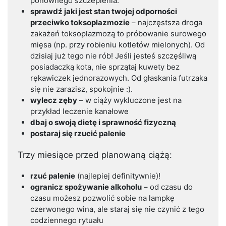
ponownego szczepienia.
sprawdź jaki jest stan twojej odporności
przeciwko toksoplazmozie
– najczęstsza droga
zakażeń toksoplazmozą to próbowanie surowego
mięsa (np. przy robieniu kotletów mielonych). Od
dzisiaj już tego nie rób! Jeśli jesteś szczęśliwą
posiadaczką kota, nie sprzątaj kuwety bez
rękawiczek jednorazowych. Od głaskania futrzaka
się nie zarazisz, spokojnie :).
wylecz zęby
– w ciąży wykluczone jest na
przykład leczenie kanałowe
dbaj o swoją dietę i sprawność fizyczną
postaraj się rzucić palenie
Trzy miesiące przed planowaną ciążą:
rzuć palenie
(najlepiej definitywnie)!
ogranicz spożywanie alkoholu
– od czasu do
czasu możesz pozwolić sobie na lampkę
czerwonego wina, ale staraj się nie czynić z tego
codziennego rytuału